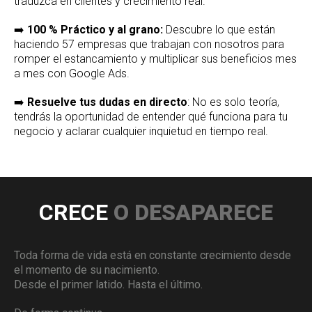
traduzca en clientes y crecimiento real.
➡️
100 % Práctico y al grano:
Descubre lo que están
haciendo 57 empresas que trabajan con nosotros para
romper el estancamiento y multiplicar sus beneficios mes
a mes con Google Ads.
➡️
Resuelve tus dudas en directo
: No es solo teoría,
tendrás la oportunidad de entender qué funciona para tu
negocio y aclarar cualquier inquietud en tiempo real.
CRECE
O DESAPARECE
Toda forma de vida está en constante crecimiento desde
el momento de su nacimiento.
Desde el primer latido. Hasta el último.