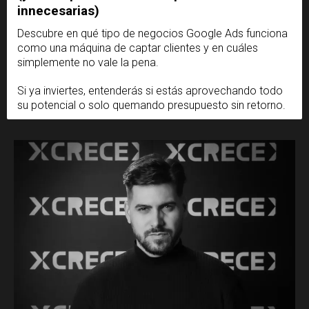
innecesarias)
Descubre en qué tipo de negocios Google Ads funciona
como una máquina de captar clientes y en cuáles
simplemente no vale la pena.
Si ya inviertes, entenderás si estás aprovechando todo
su potencial o solo quemando presupuesto sin retorno.